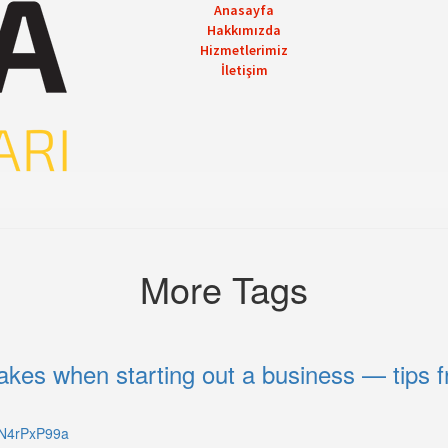
Anasayfa
Hakkımızda
Hizmetlerimiz
İletişim
More Tags
es when starting out a business — tips f
4N4rPxP99a