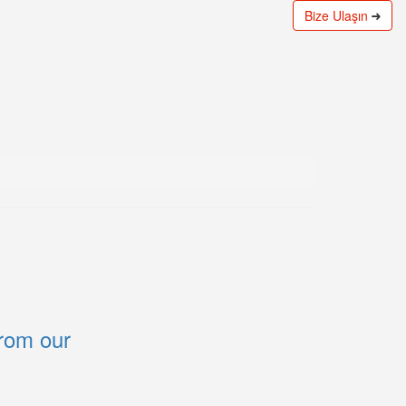
Bize Ulaşın
rom our