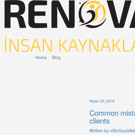
Home
Blog
Nisan 20, 2016
Common mistak
clients
Written by xfXnGue3A